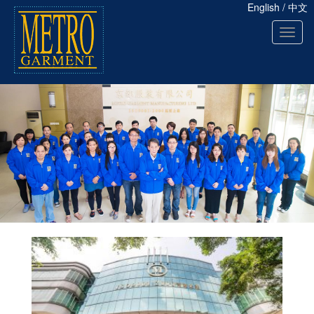
English
/
中文
Toggl
naviga