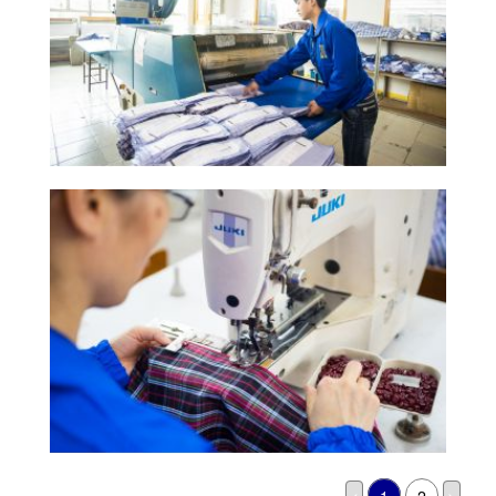
<
1
2
>